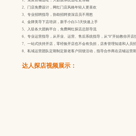
1、免费店铺选址，大数据系统选址更准确
2、门店免费设计，网红门店风格年轻人更喜欢
3、专业招聘指导，协助招聘资深店员不用愁
4、金牌美导下店培训，新手小白3-5天快速上手
5、入驻各大团购平台，免费网红探店总部导流
6、专业运营指导，从开业、运营、售后系统指导，从“0”开始教你开店
7、一站式扶持开店，零经验开店也不会有负担，店务管理知道和人员
8、私域运营团队定期制定新老客户回馈活动，指导合作商在店铺运营
达人探店视频展示：