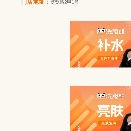
门店地址：
博览路2甲1号